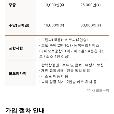
주중
13,000엔(¥)
26,000엔(¥)
주말(공휴일)
16,000엔(¥)
33,000엔(¥)
· 그린피(18홀)
· 카트피(4인승)
· 호텔 숙박(2인 1실)
· 왕복픽업서비스
포함사항
(구마모토공항↔아카미즈골프&온천리조
트 / 최소 4인 이상)
· 왕복항공권
· 주류 및 음료
· 여행자 보험
· 개인 교통비용
· 단독 픽업 비용
불포함사항
· 리조트 이동 비용
· 숙박 싱글 차지, 2인승 카트 차지 등
*식사 별도문의
가입 절차 안내