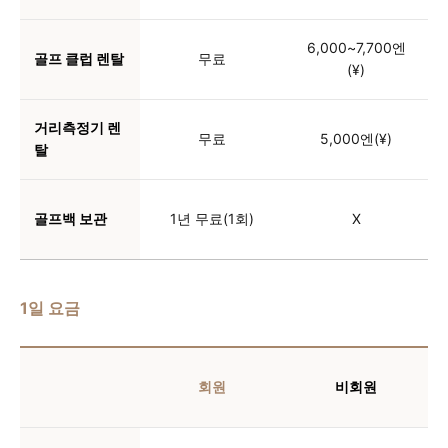
6,000~7,700엔
골프 클럽 렌탈
무료
(¥)
거리측정기 렌
무료
5,000엔(¥)
탈
골프백 보관
1년 무료(1회)
X
1일 요금
회원
비회원