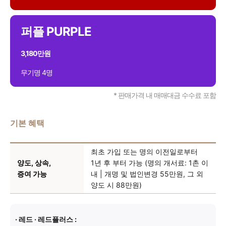
퍼플 PURPLE
3,180만원
무기명 4명
* 판매가격 내 매매대금 수수료 포함
기본 혜택
최초 가입 또는 명의 이전일로부터
양도, 상속,
1년 후 부터 가능
(명의 개서료: 1촌 이
증여 가능
내 | 개명 및 법인변경 55만원, 그 외
양도 시 88만원)
· 레드 · 레드플러스 :